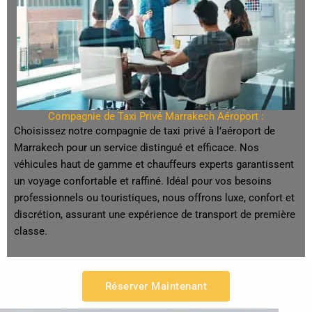
Compagnie de Taxi Privé Marrakech Aéroport :
Choisissez notre compagnie de taxi privé à l’aéroport de
Marrakech pour un service distingué et efficace. Nos
véhicules haut de gamme et chauffeurs experts garantissent
un voyage confortable et raffiné. Idéal pour vos besoins
professionnels ou touristiques, nous offrons luxe, confort et
discrétion, assurant une expérience de transport de première
classe.
Réserver Maintenant